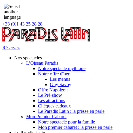
+33 (0)1 43 25 28 28
Réservez
Nos spectacles
L’Oiseau Paradis
Notre spectacle mythique
Notre offre dîner
Les menus
Guy Savoy
Offre Napoléon
Le Pré-show
Les attractions
Chèques cadeaux
Le Paradis Latin : la presse en parle
Mon Premier Cabaret
Notre spectacle pour la famille
Mon premier cabaret : la presse en parle
Le Paradis Latin