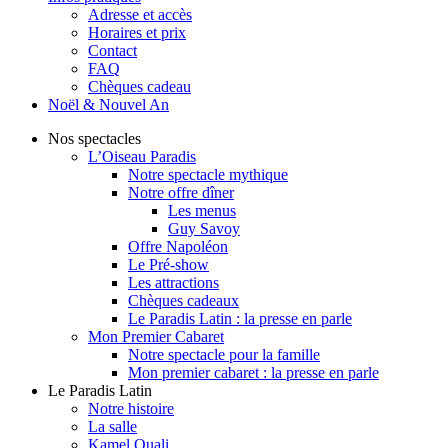
Adresse et accès
Horaires et prix
Contact
FAQ
Chèques cadeau
Noël & Nouvel An
Nos spectacles
L’Oiseau Paradis
Notre spectacle mythique
Notre offre dîner
Les menus
Guy Savoy
Offre Napoléon
Le Pré-show
Les attractions
Chèques cadeaux
Le Paradis Latin : la presse en parle
Mon Premier Cabaret
Notre spectacle pour la famille
Mon premier cabaret : la presse en parle
Le Paradis Latin
Notre histoire
La salle
Kamel Ouali