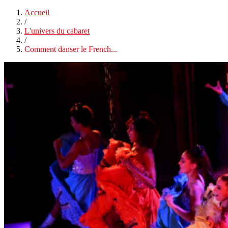
Accueil
/
L'univers du cabaret
/
Comment danser le French...