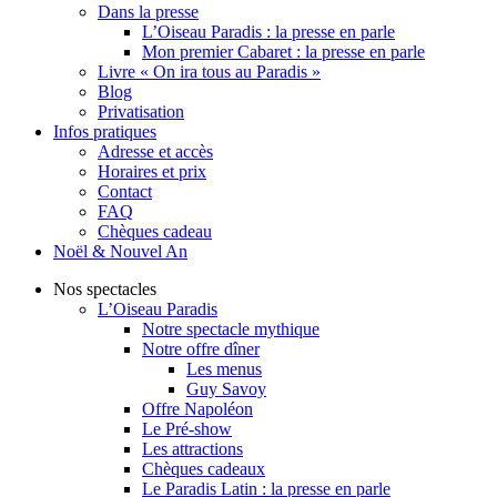
Dans la presse
L’Oiseau Paradis : la presse en parle
Mon premier Cabaret : la presse en parle
Livre « On ira tous au Paradis »
Blog
Privatisation
Infos pratiques
Adresse et accès
Horaires et prix
Contact
FAQ
Chèques cadeau
Noël & Nouvel An
Nos spectacles
L’Oiseau Paradis
Notre spectacle mythique
Notre offre dîner
Les menus
Guy Savoy
Offre Napoléon
Le Pré-show
Les attractions
Chèques cadeaux
Le Paradis Latin : la presse en parle