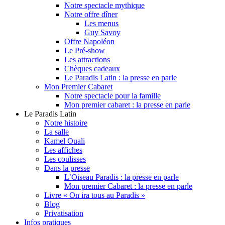
Notre spectacle mythique
Notre offre dîner
Les menus
Guy Savoy
Offre Napoléon
Le Pré-show
Les attractions
Chèques cadeaux
Le Paradis Latin : la presse en parle
Mon Premier Cabaret
Notre spectacle pour la famille
Mon premier cabaret : la presse en parle
Le Paradis Latin
Notre histoire
La salle
Kamel Ouali
Les affiches
Les coulisses
Dans la presse
L’Oiseau Paradis : la presse en parle
Mon premier Cabaret : la presse en parle
Livre « On ira tous au Paradis »
Blog
Privatisation
Infos pratiques