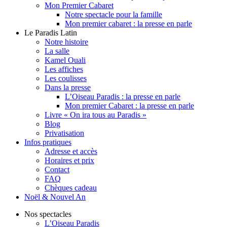
Mon Premier Cabaret
Notre spectacle pour la famille
Mon premier cabaret : la presse en parle
Le Paradis Latin
Notre histoire
La salle
Kamel Ouali
Les affiches
Les coulisses
Dans la presse
L’Oiseau Paradis : la presse en parle
Mon premier Cabaret : la presse en parle
Livre « On ira tous au Paradis »
Blog
Privatisation
Infos pratiques
Adresse et accès
Horaires et prix
Contact
FAQ
Chèques cadeau
Noël & Nouvel An
Nos spectacles
L’Oiseau Paradis