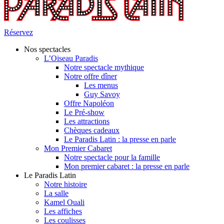
Réservez
Nos spectacles
L’Oiseau Paradis
Notre spectacle mythique
Notre offre dîner
Les menus
Guy Savoy
Offre Napoléon
Le Pré-show
Les attractions
Chèques cadeaux
Le Paradis Latin : la presse en parle
Mon Premier Cabaret
Notre spectacle pour la famille
Mon premier cabaret : la presse en parle
Le Paradis Latin
Notre histoire
La salle
Kamel Ouali
Les affiches
Les coulisses