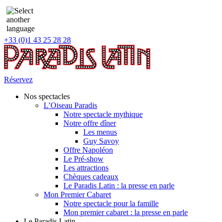
+33 (0)1 43 25 28 28
Réservez
Nos spectacles
L’Oiseau Paradis
Notre spectacle mythique
Notre offre dîner
Les menus
Guy Savoy
Offre Napoléon
Le Pré-show
Les attractions
Chèques cadeaux
Le Paradis Latin : la presse en parle
Mon Premier Cabaret
Notre spectacle pour la famille
Mon premier cabaret : la presse en parle
Le Paradis Latin