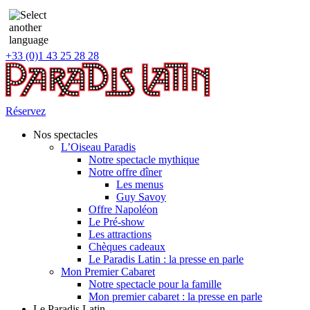
+33 (0)1 43 25 28 28
Réservez
Nos spectacles
L’Oiseau Paradis
Notre spectacle mythique
Notre offre dîner
Les menus
Guy Savoy
Offre Napoléon
Le Pré-show
Les attractions
Chèques cadeaux
Le Paradis Latin : la presse en parle
Mon Premier Cabaret
Notre spectacle pour la famille
Mon premier cabaret : la presse en parle
Le Paradis Latin