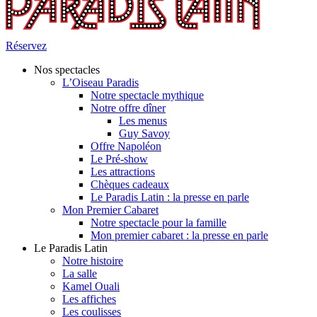
Réservez
Nos spectacles
L’Oiseau Paradis
Notre spectacle mythique
Notre offre dîner
Les menus
Guy Savoy
Offre Napoléon
Le Pré-show
Les attractions
Chèques cadeaux
Le Paradis Latin : la presse en parle
Mon Premier Cabaret
Notre spectacle pour la famille
Mon premier cabaret : la presse en parle
Le Paradis Latin
Notre histoire
La salle
Kamel Ouali
Les affiches
Les coulisses