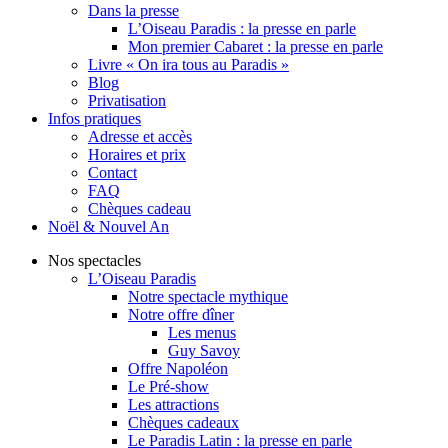
Dans la presse
L’Oiseau Paradis : la presse en parle
Mon premier Cabaret : la presse en parle
Livre « On ira tous au Paradis »
Blog
Privatisation
Infos pratiques
Adresse et accès
Horaires et prix
Contact
FAQ
Chèques cadeau
Noël & Nouvel An
Nos spectacles
L’Oiseau Paradis
Notre spectacle mythique
Notre offre dîner
Les menus
Guy Savoy
Offre Napoléon
Le Pré-show
Les attractions
Chèques cadeaux
Le Paradis Latin : la presse en parle