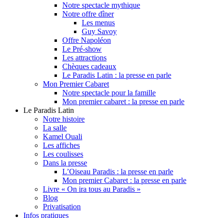
Notre spectacle mythique
Notre offre dîner
Les menus
Guy Savoy
Offre Napoléon
Le Pré-show
Les attractions
Chèques cadeaux
Le Paradis Latin : la presse en parle
Mon Premier Cabaret
Notre spectacle pour la famille
Mon premier cabaret : la presse en parle
Le Paradis Latin
Notre histoire
La salle
Kamel Ouali
Les affiches
Les coulisses
Dans la presse
L’Oiseau Paradis : la presse en parle
Mon premier Cabaret : la presse en parle
Livre « On ira tous au Paradis »
Blog
Privatisation
Infos pratiques