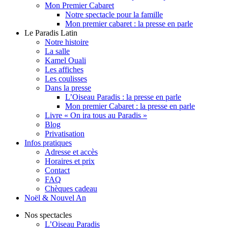
Mon Premier Cabaret
Notre spectacle pour la famille
Mon premier cabaret : la presse en parle
Le Paradis Latin
Notre histoire
La salle
Kamel Ouali
Les affiches
Les coulisses
Dans la presse
L’Oiseau Paradis : la presse en parle
Mon premier Cabaret : la presse en parle
Livre « On ira tous au Paradis »
Blog
Privatisation
Infos pratiques
Adresse et accès
Horaires et prix
Contact
FAQ
Chèques cadeau
Noël & Nouvel An
Nos spectacles
L’Oiseau Paradis