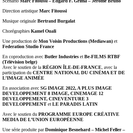
Scénario
Marc Fitoussi – Edgard F. Grima – Jérôme Bruno
Direction artistique
Marc Fitoussi
Musique originale
Bertrand Burgalat
Chorégraphies
Kamel Ouali
Une production de
Mon Voisin Productions (Mediawan)
et
Federation Studio France
En coproduction avec
Butler Industries
et
Be-FILMS RTBF
(Télévision belge)
Avec le soutien de la
RÉGION ÎLE-DE-FRANCE
, avec la
participation du
CENTRE NATIONAL DU CINÉMA ET DE
L’IMAGE ANIMÉE
En association avec
SG IMAGE 2022, A PLUS IMAGE
DEVELOPPEMENT 8 IMAGE, CINEMAGE 12
DEVELOPPEMENT, CINEVENTURE 3
DEVELOPPEMENT
et
LE PARADIS LATIN
Avec le soutien du
PROGRAMME EUROPE CRÉATIVE
MEDIA DE L’UNION EUROPÉENNE
Une série produite par
Dominique Besnehard – Michel Feller –