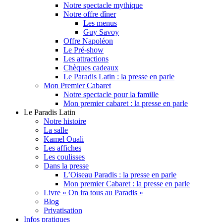
Notre spectacle mythique
Notre offre dîner
Les menus
Guy Savoy
Offre Napoléon
Le Pré-show
Les attractions
Chèques cadeaux
Le Paradis Latin : la presse en parle
Mon Premier Cabaret
Notre spectacle pour la famille
Mon premier cabaret : la presse en parle
Le Paradis Latin
Notre histoire
La salle
Kamel Ouali
Les affiches
Les coulisses
Dans la presse
L’Oiseau Paradis : la presse en parle
Mon premier Cabaret : la presse en parle
Livre « On ira tous au Paradis »
Blog
Privatisation
Infos pratiques