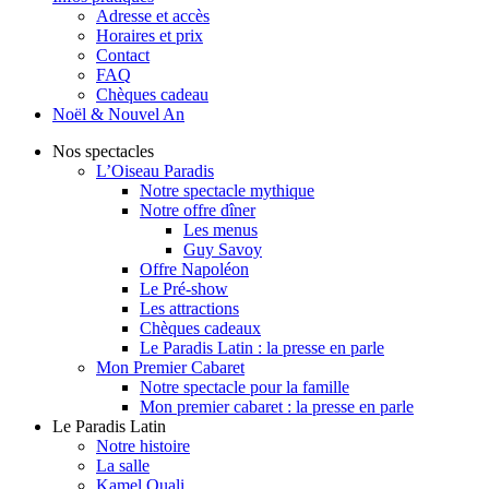
Adresse et accès
Horaires et prix
Contact
FAQ
Chèques cadeau
Noël & Nouvel An
Nos spectacles
L’Oiseau Paradis
Notre spectacle mythique
Notre offre dîner
Les menus
Guy Savoy
Offre Napoléon
Le Pré-show
Les attractions
Chèques cadeaux
Le Paradis Latin : la presse en parle
Mon Premier Cabaret
Notre spectacle pour la famille
Mon premier cabaret : la presse en parle
Le Paradis Latin
Notre histoire
La salle
Kamel Ouali