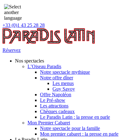
+33 (0)1 43 25 28 28
Réservez
Nos spectacles
L’Oiseau Paradis
Notre spectacle mythique
Notre offre dîner
Les menus
Guy Savoy
Offre Napoléon
Le Pré-show
Les attractions
Chèques cadeaux
Le Paradis Latin : la presse en parle
Mon Premier Cabaret
Notre spectacle pour la famille
Mon premier cabaret : la presse en parle
Le Paradis Latin