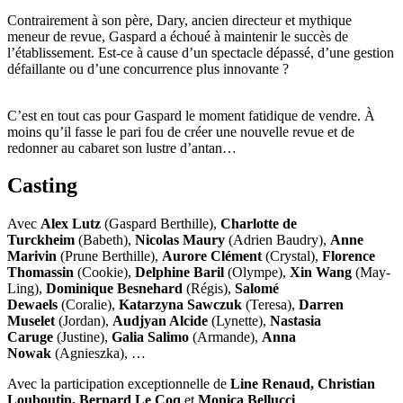
Contrairement à son père, Dary, ancien directeur et mythique
meneur de revue, Gaspard a échoué à maintenir le succès de
l’établissement. Est-ce à cause d’un spectacle dépassé, d’une gestion
défaillante ou d’une concurrence plus innovante ?
C’est en tout cas pour Gaspard le moment fatidique de vendre. À
moins qu’il fasse le pari fou de créer une nouvelle revue et de
redonner au cabaret son lustre d’antan…
Casting
Avec
Alex Lutz
(Gaspard Berthille),
Charlotte de
Turckheim
(Babeth),
Nicolas Maury
(Adrien Baudry),
Anne
Marivin
(Prune Berthille),
Aurore Clément
(Crystal),
Florence
Thomassin
(Cookie),
Delphine Baril
(Olympe),
Xin Wang
(May-
Ling),
Dominique Besnehard
(Régis),
Salomé
Dewaels
(Coralie),
Katarzyna Sawczuk
(Teresa),
Darren
Muselet
(Jordan),
Audjyan Alcide
(Lynette),
Nastasia
Caruge
(Justine),
Galia Salimo
(Armande),
Anna
Nowak
(Agnieszka), …
Avec la participation exceptionnelle de
Line Renaud, Christian
Louboutin, Bernard Le Coq
et
Monica Bellucci