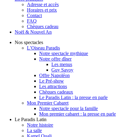
Adresse et accès
Horaires et prix
Contact
FAQ
Chèques cadeau
Noël & Nouvel An
Nos spectacles
L’Oiseau Paradis
Notre spectacle mythique
Notre offre dîner
Les menus
Guy Savoy
Offre Napoléon
Le Pré-show
Les attractions
Chèques cadeaux
Le Paradis Latin : la presse en parle
Mon Premier Cabaret
Notre spectacle pour la famille
Mon premier cabaret : la presse en parle
Le Paradis Latin
Notre histoire
La salle
Kamel Ouali