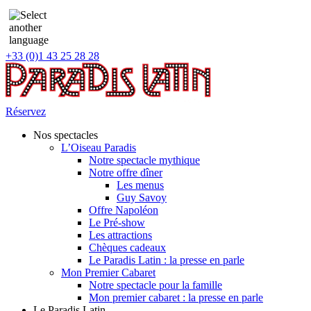
+33 (0)1 43 25 28 28
Réservez
Nos spectacles
L’Oiseau Paradis
Notre spectacle mythique
Notre offre dîner
Les menus
Guy Savoy
Offre Napoléon
Le Pré-show
Les attractions
Chèques cadeaux
Le Paradis Latin : la presse en parle
Mon Premier Cabaret
Notre spectacle pour la famille
Mon premier cabaret : la presse en parle
Le Paradis Latin