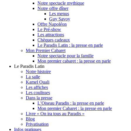
Notre spectacle mythique
Notre offre dîner
Les menus
Guy Savoy
Offre Napoléon
Le Pré-show
Les attractions
Chèques cadeaux
Le Paradis Latin : la presse en parle
Mon Premier Cabaret
Notre spectacle pour la famille
Mon premier cabaret : la presse en parle
Le Paradis Latin
Notre histoire
La salle
Kamel Ouali
Les affiches
Les coulisses
Dans la presse
L’Oiseau Paradis : la presse en parle
Mon premier Cabaret : la presse en parle
Livre « On ira tous au Paradis »
Blog
Privatisation
Infos pratiques