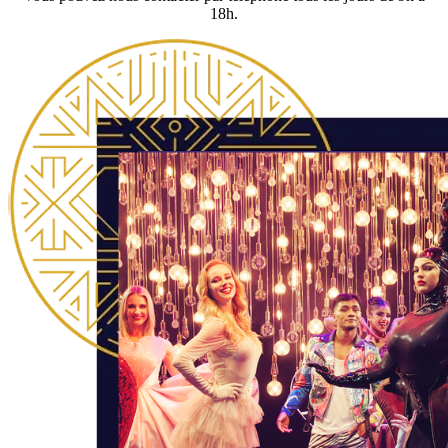
18h.​