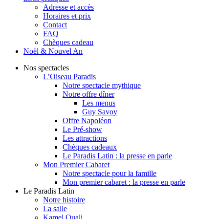
Adresse et accès
Horaires et prix
Contact
FAQ
Chèques cadeau
Noël & Nouvel An
Nos spectacles
L’Oiseau Paradis
Notre spectacle mythique
Notre offre dîner
Les menus
Guy Savoy
Offre Napoléon
Le Pré-show
Les attractions
Chèques cadeaux
Le Paradis Latin : la presse en parle
Mon Premier Cabaret
Notre spectacle pour la famille
Mon premier cabaret : la presse en parle
Le Paradis Latin
Notre histoire
La salle
Kamel Ouali