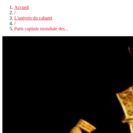
Accueil
/
L'univers du cabaret
/
Paris capitale mondiale des...