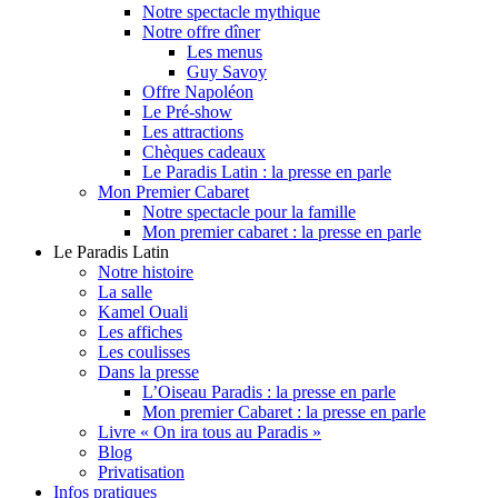
Notre spectacle mythique
Notre offre dîner
Les menus
Guy Savoy
Offre Napoléon
Le Pré-show
Les attractions
Chèques cadeaux
Le Paradis Latin : la presse en parle
Mon Premier Cabaret
Notre spectacle pour la famille
Mon premier cabaret : la presse en parle
Le Paradis Latin
Notre histoire
La salle
Kamel Ouali
Les affiches
Les coulisses
Dans la presse
L’Oiseau Paradis : la presse en parle
Mon premier Cabaret : la presse en parle
Livre « On ira tous au Paradis »
Blog
Privatisation
Infos pratiques