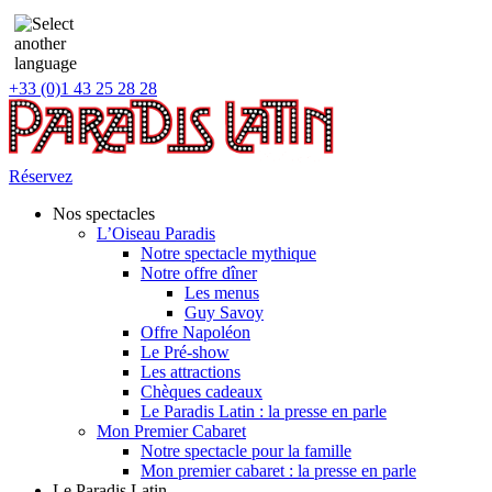
+33 (0)1 43 25 28 28
Réservez
Nos spectacles
L’Oiseau Paradis
Notre spectacle mythique
Notre offre dîner
Les menus
Guy Savoy
Offre Napoléon
Le Pré-show
Les attractions
Chèques cadeaux
Le Paradis Latin : la presse en parle
Mon Premier Cabaret
Notre spectacle pour la famille
Mon premier cabaret : la presse en parle
Le Paradis Latin